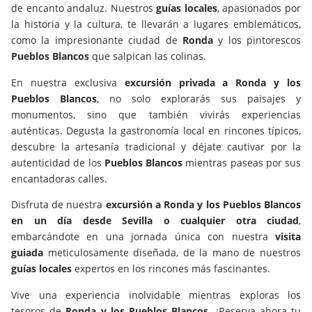
de encanto andaluz. Nuestros
guías locales
, apasionados por
la historia y la cultura, te llevarán a lugares emblemáticos,
como la impresionante ciudad de
Ronda
y los pintorescos
Pueblos Blancos
que salpican las colinas.
En nuestra exclusiva
excursión privada a Ronda y los
Pueblos Blancos
, no solo explorarás sus paisajes y
monumentos, sino que también vivirás experiencias
auténticas. Degusta la gastronomía local en rincones típicos,
descubre la artesanía tradicional y déjate cautivar por la
autenticidad de los
Pueblos Blancos
mientras paseas por sus
encantadoras calles.
Disfruta de nuestra
excursión a Ronda y los Pueblos Blancos
en un día desde Sevilla o cualquier otra ciudad
,
embarcándote en una jornada única con nuestra
visita
guiada
meticulosamente diseñada, de la mano de nuestros
guías locales
expertos en los rincones más fascinantes.
Vive una experiencia inolvidable mientras exploras los
tesoros de
Ronda y los Pueblos Blancos
. ¡Reserva ahora tu