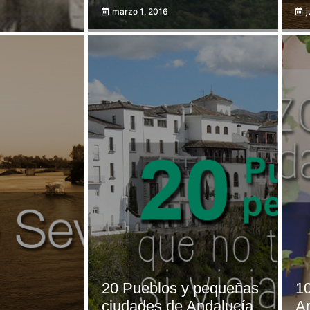
marzo 1, 2016
j
20 Pueblos y pequeñas
10
ciudades de Andalucía
A