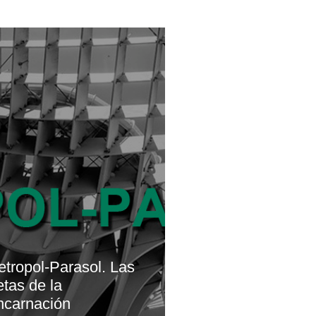
tropol-Parasol. Las
tas de la
ncarnación