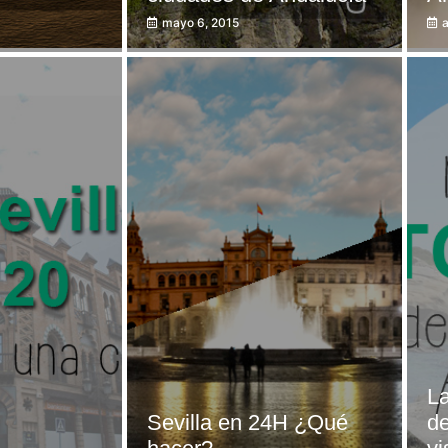
mayo 6, 2015
a
La
Sevilla en 24H ¿Qué
de